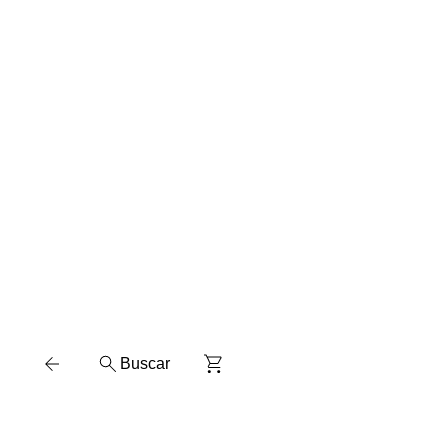
Buscar
Escarapelas
Silicona Liquida
Brillantina
Adhesivo Li