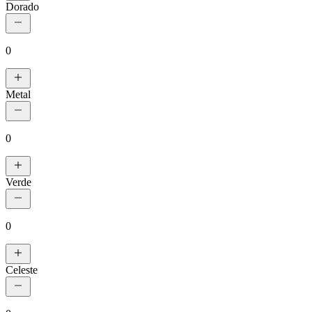
Dorado
0
Metal
0
Verde
0
Celeste