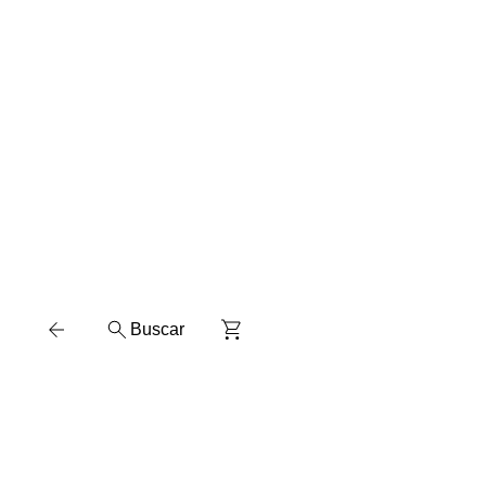
Buscar
Escarapelas
Silicona Liquida
Brillantina
Adhesivo
Liquido
Carpetas A4 - Separador - Portada
Carpetas N°3 -
Separador
Regaleria / Jugueteria
Afiche
Cartulina