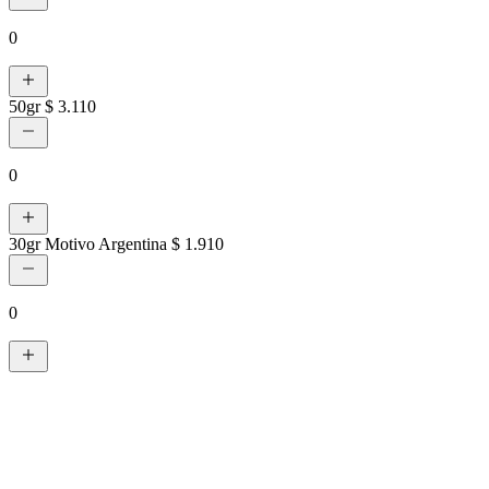
0
50gr
$ 3.110
0
30gr Motivo Argentina
$ 1.910
0