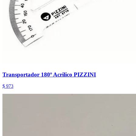
Transportador 180º Acrilico PIZZINI
$ 973