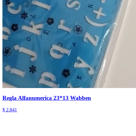
Regla Alfanumerica 23*13 Wabben
$ 2.841