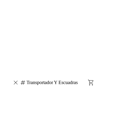
Transportador Y Escuadras
Escarapelas
Silicona Liquida
Brillantina
Adhesivo
Liquido
Carpetas A4 - Separador - Portada
Carpetas N°3 -
Separador
Regaleria / Jugueteria
Afiche
Cartulina
Carpetas A4
Cinta Falletina
Cubo Magicos
Acrilico