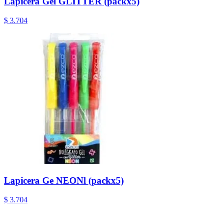
Lapicera Gel GLITTER (packx5)
$ 3.704
Lapicera Ge NEONl (packx5)
$ 3.704