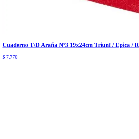
Cuaderno T/D Araña Nº3 19x24cm Triunf / Epica / Ri
$ 7.770