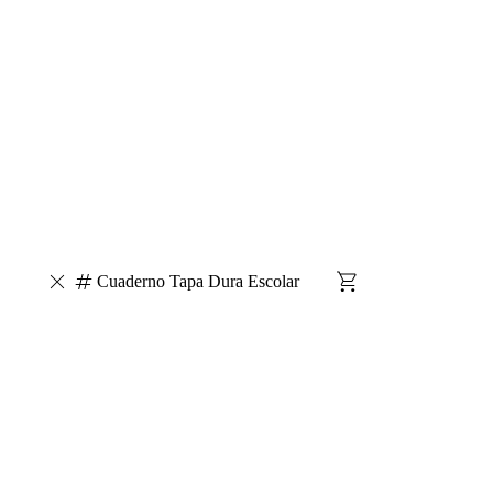
Cuaderno Tapa Dura Escolar
Escarapelas
Silicona Liquida
Brillantina
Adhesivo Li
A4
Cinta Falletina
Cubo Magicos
Acrilico
Cuadeno Fl
Colores
Señalador
Bolsas Kraft
Goma Eva
Bolitas
Almohadillas Sello
Anotadores
Aprieta Papel
Aros Carpet
Dibujo
Borrador
Broches
Caja Y Sobres
Calculadora