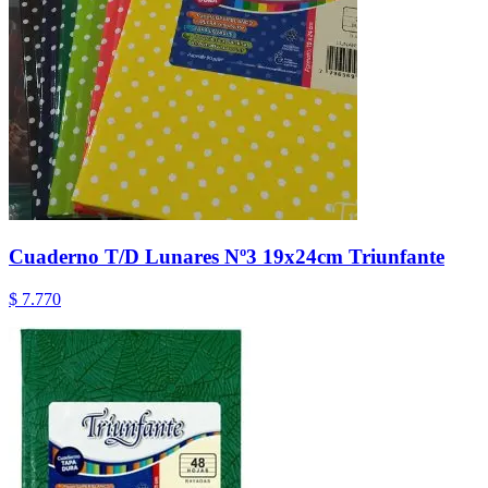
Cuaderno T/D Lunares Nº3 19x24cm Triunfante
$ 7.770