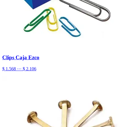
Clips Caja Ezco
$ 1.568 ⋯ $ 2.106