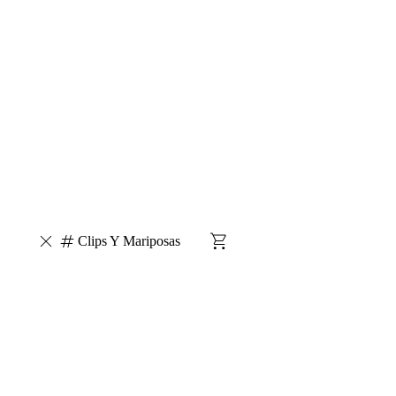
Clips Y Mariposas
Escarapelas
Silicona Liquida
Brillantina
Adhesivo
Liquido
Carpetas A4 - Separador - Portada
Carpetas N°3 -
Separador
Regaleria / Jugueteria
Afiche
Cartulina
Carpetas A4
Cinta Falletina
Cubo Magicos
Acrilico