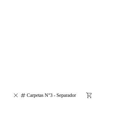
Carpetas N°3 - Separador
Escarapelas
Silicona Liquida
Brillantina
Adhesivo
Liquido
Carpetas A4 - Separador - Portada
Carpetas N°3 -
Separador
Regaleria / Jugueteria
Afiche
Cartulina