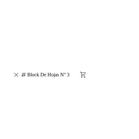
Block De Hojas N° 3
Escarapelas
Silicona Liquida
Brillantina
Adhesivo
Liquido
Carpetas A4 - Separador - Portada
Carpetas N°3 -
Separador
Regaleria / Jugueteria
Afiche
Cartulina
Carpetas A4
Cinta Falletina
Cubo Magicos
Acrilico
Cuadeno Flexible A4 Espiral
Boligrafo Retractil
Biblioratos
/ Registrador
Boligrafos
Lapiz Negro
Cuadeno Flexible